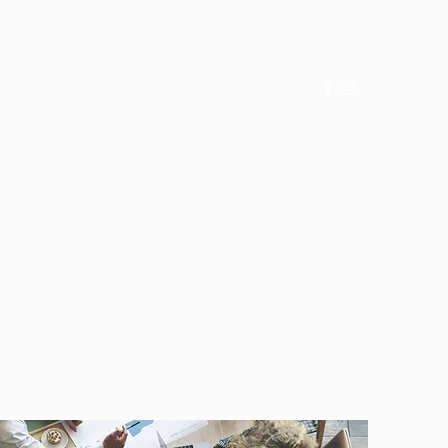
その他
saso@support-hr.jp
08020256264