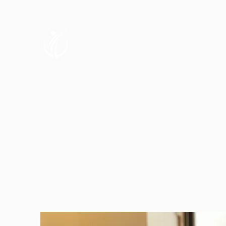
​ＳＨＲ合同会社
エス･エイチ･アール
人を支える黒子として