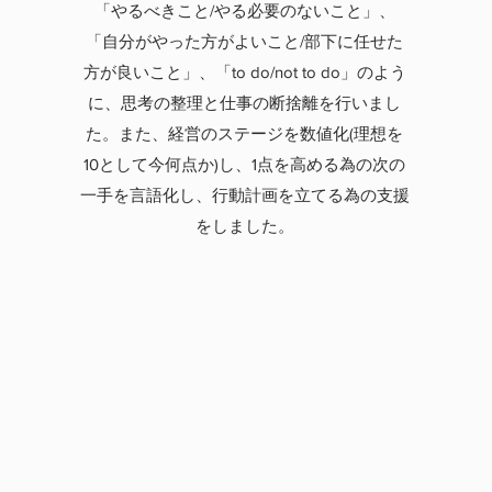
と
「やるべきこと/やる必要のないこと」、
波
「自分がやった方がよいこと/部下に任せた
き
方が良いこと」、「to do/not to do」のよう
良
に、思考の整理と仕事の断捨離を行いまし
メ
た。また、経営のステージを数値化(理想を
り
10として今何点か)し、1点を高める為の次の
一手を言語化し、行動計画を立てる為の支援
をしました。
​ＳＨＲ合同会社