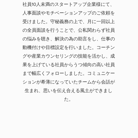
業
社員10人未満のスタートアップ企業様にて、
、
人事面談やモチベーションアップのご依頼を
い
受けました。守秘義務の上で、月に一回以上
学
の全員面談を行うことで、公私関わらず社員
母
の悩みを聴き、解決の為の助言をし、仕事の
。
動機付けや目標設定を行いました。コーチン
ッ
グや産業カウンセリングの技能を活かし、成
果を上げている社員からうつ傾向の高い社員
ト
まで幅広くフォローしました。コミュニケー
化
ションが希薄になっていたチームから会話が
生まれ、思いを伝え合える風土ができまし
た。